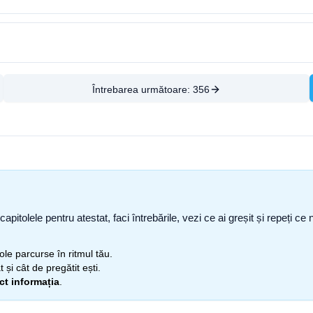
Întrebarea următoare:
356
capitolele pentru atestat, faci întrebările, vezi ce ai greșit și repeți 
itole parcurse în ritmul tău.
 și cât de pregătit ești.
ect informația
.