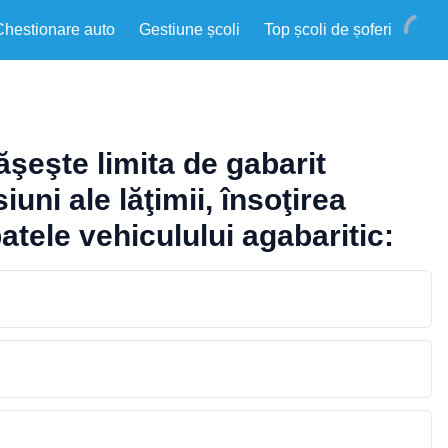
Chestionare auto
Gestiune școli
Top școli de șoferi
şeşte limita de gabarit
uni ale lăţimii, însoţirea
patele vehiculului agabaritic: