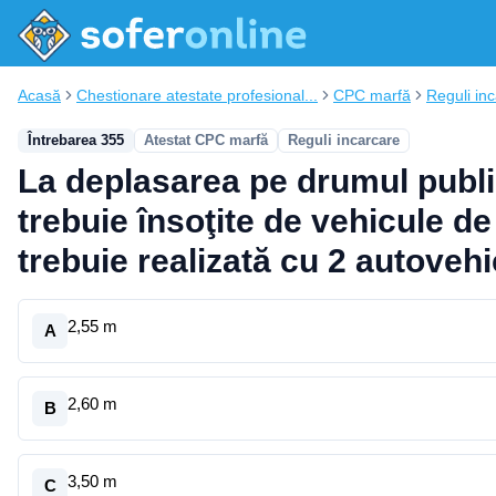
Acasă
Chestionare atestate profesional...
CPC marfă
Reguli in
Întrebarea 355
Atestat CPC marfă
Reguli incarcare
La deplasarea pe drumul public
trebuie însoţite de vehicule de
trebuie realizată cu 2 autovehic
2,55 m
A
2,60 m
B
3,50 m
C