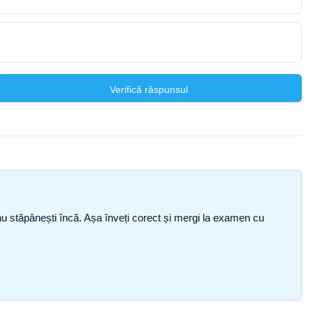
Verifică răspunsul
ce nu stăpânești încă. Așa înveți corect și mergi la examen cu