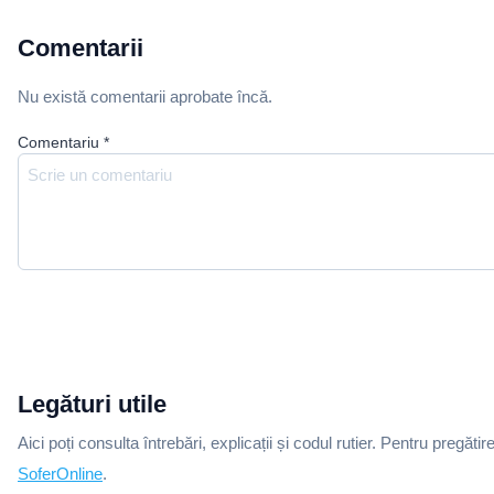
Comentarii
Nu există comentarii aprobate încă.
Comentariu
*
Legături utile
Aici poți consulta întrebări, explicații și codul rutier. Pentru pregătir
SoferOnline
.