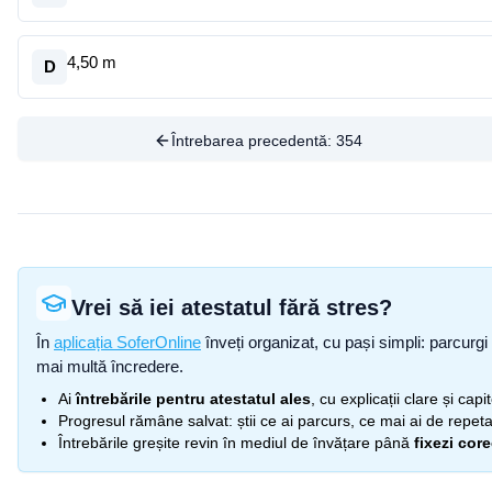
4,50 m
D
Întrebarea precedentă:
354
Vrei să iei atestatul fără stres?
În
aplicația SoferOnline
înveți organizat, cu pași simpli: parcurgi 
mai multă încredere.
Ai
întrebările pentru atestatul ales
, cu explicații clare și cap
Progresul rămâne salvat: știi ce ai parcurs, ce mai ai de repetat
Întrebările greșite revin în mediul de învățare până
fixezi cor