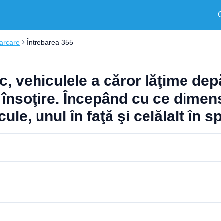
carcare
Întrebarea 355
, vehiculele a căror lăţime depă
 însoţire. Începând cu ce dimensi
ule, unul în faţă şi celălalt în s