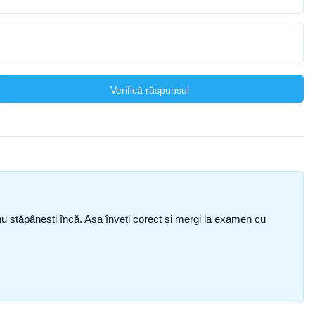
Verifică răspunsul
ce nu stăpânești încă. Așa înveți corect și mergi la examen cu