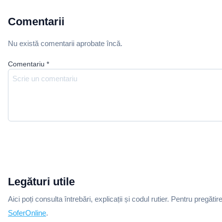
Comentarii
Nu există comentarii aprobate încă.
Comentariu
*
Legături utile
Aici poți consulta întrebări, explicații și codul rutier. Pentru pregătir
SoferOnline
.