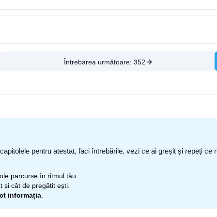
Întrebarea următoare:
352
capitolele pentru atestat, faci întrebările, vezi ce ai greșit și repeți 
itole parcurse în ritmul tău.
 și cât de pregătit ești.
ect informația
.