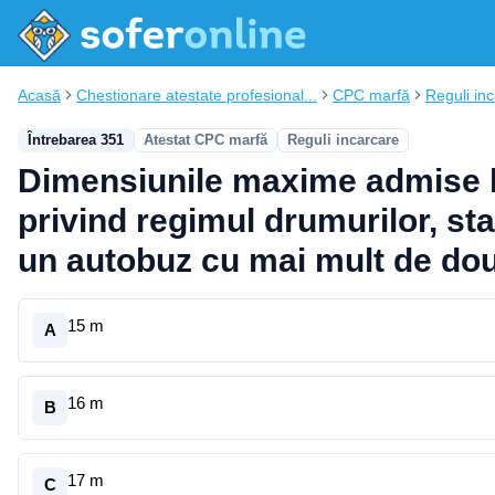
Acasă
Chestionare atestate profesional...
CPC marfă
Reguli in
Întrebarea 351
Atestat CPC marfă
Reguli incarcare
Dimensiunile maxime admise la 
privind regimul drumurilor, s
un autobuz cu mai mult de două 
15 m
A
16 m
B
17 m
C