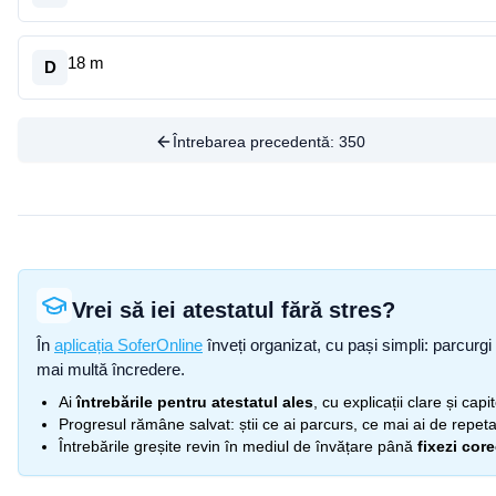
18 m
D
Întrebarea precedentă:
350
Vrei să iei atestatul fără stres?
În
aplicația SoferOnline
înveți organizat, cu pași simpli: parcurgi 
mai multă încredere.
Ai
întrebările pentru atestatul ales
, cu explicații clare și cap
Progresul rămâne salvat: știi ce ai parcurs, ce mai ai de repetat
Întrebările greșite revin în mediul de învățare până
fixezi cor