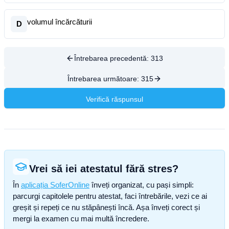
volumul încărcăturii
D
Întrebarea precedentă:
313
Întrebarea următoare:
315
Verifică răspunsul
Vrei să iei atestatul fără stres?
În
aplicația SoferOnline
înveți organizat, cu pași simpli:
parcurgi capitolele pentru atestat, faci întrebările, vezi ce ai
greșit și repeți ce nu stăpânești încă. Așa înveți corect și
mergi la examen cu mai multă încredere.