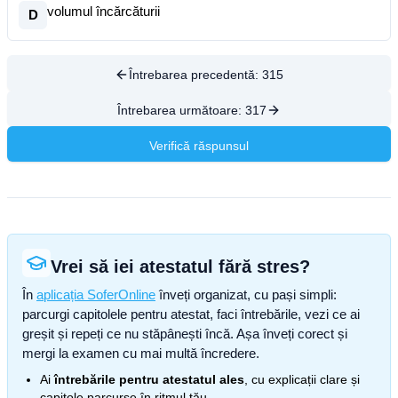
volumul încărcăturii
D
Întrebarea precedentă:
315
Întrebarea următoare:
317
Verifică răspunsul
Vrei să iei atestatul fără stres?
În
aplicația SoferOnline
înveți organizat, cu pași simpli:
parcurgi capitolele pentru atestat, faci întrebările, vezi ce ai
greșit și repeți ce nu stăpânești încă. Așa înveți corect și
mergi la examen cu mai multă încredere.
Ai
întrebările pentru atestatul ales
, cu explicații clare și
capitole parcurse în ritmul tău.