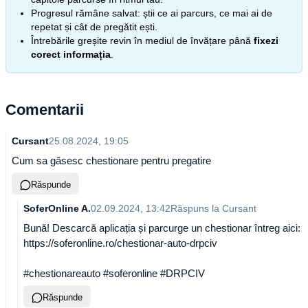
Progresul rămâne salvat: știi ce ai parcurs, ce mai ai de
repetat și cât de pregătit ești.
Întrebările greșite revin în mediul de învățare până
fixezi
corect informația
.
Comentarii
Cursant
25.08.2024, 19:05
Cum sa găsesc chestionare pentru pregatire
Răspunde
SoferOnline A.
02.09.2024, 13:42
Răspuns la
Cursant
Bună! Descarcă aplicația și parcurge un chestionar întreg aici:
https://soferonline.ro/chestionar-auto-drpciv
#chestionareauto #soferonline #DRPCIV
Răspunde