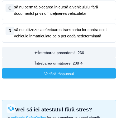
să nu permită plecarea în cursă a vehiculului fără
C
documentul privind întreţinerea vehiculelor
să nu utilizeze la efectuarea transporturilor contra cost
D
vehicule înmatriculate pe o perioadă nedeterminată
Întrebarea precedentă:
236
Întrebarea următoare:
238
Verifică răspunsul
Vrei să iei atestatul fără stres?
În
aplicația SoferOnline
înveți organizat, cu pași simpli: