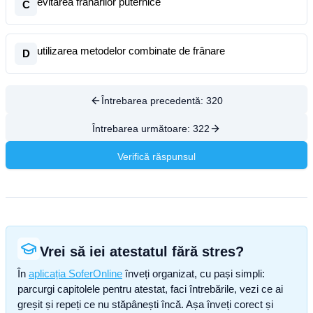
evitarea frânărilor puternice
C
utilizarea metodelor combinate de frânare
D
Întrebarea precedentă:
320
Întrebarea următoare:
322
Verifică răspunsul
Vrei să iei atestatul fără stres?
În
aplicația SoferOnline
înveți organizat, cu pași simpli:
parcurgi capitolele pentru atestat, faci întrebările, vezi ce ai
greșit și repeți ce nu stăpânești încă. Așa înveți corect și