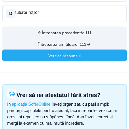
tuturor roţilor
D
Întrebarea precedentă:
111
Întrebarea următoare:
113
Verifică răspunsul
Vrei să iei atestatul fără stres?
În
aplicația SoferOnline
înveți organizat, cu pași simpli:
parcurgi capitolele pentru atestat, faci întrebările, vezi ce ai
greșit și repeți ce nu stăpânești încă. Așa înveți corect și
mergi la examen cu mai multă încredere.