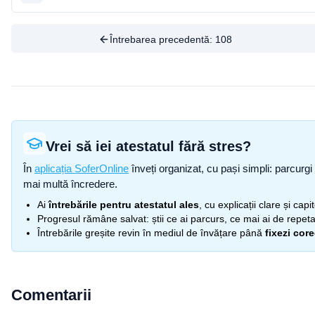
Întrebarea precedentă:
108
Vrei să iei atestatul fără stres?
În
aplicația SoferOnline
înveți organizat, cu pași simpli: parcurgi 
mai multă încredere.
Ai
întrebările pentru atestatul ales
, cu explicații clare și cap
Progresul rămâne salvat: știi ce ai parcurs, ce mai ai de repetat
Întrebările greșite revin în mediul de învățare până
fixezi cor
Comentarii