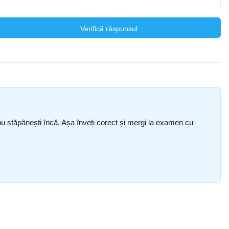
Verifică răspunsul
ce nu stăpânești încă. Așa înveți corect și mergi la examen cu