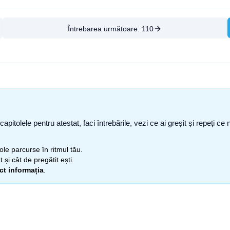
Întrebarea următoare:
110
capitolele pentru atestat, faci întrebările, vezi ce ai greșit și repeți 
itole parcurse în ritmul tău.
 și cât de pregătit ești.
ect informația
.