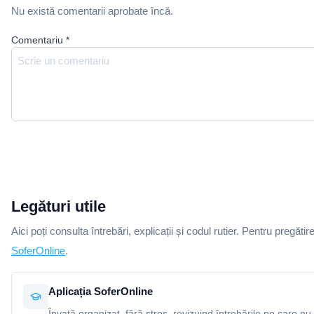
Nu există comentarii aprobate încă.
Comentariu
*
Legături utile
Aici poți consulta întrebări, explicații și codul rutier. Pentru pregătir
SoferOnline
.
Aplicația SoferOnline
Învață organizat, fără stres, revizuind întrebările pe care nu 