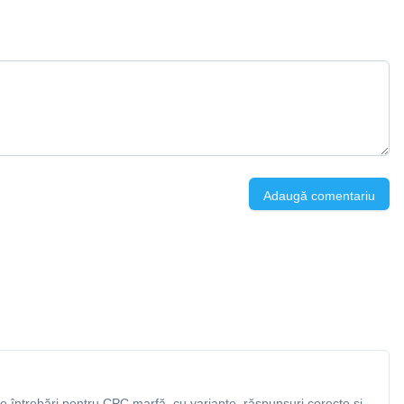
Adaugă comentariu
 întrebări pentru CPC marfă, cu variante, răspunsuri corecte și