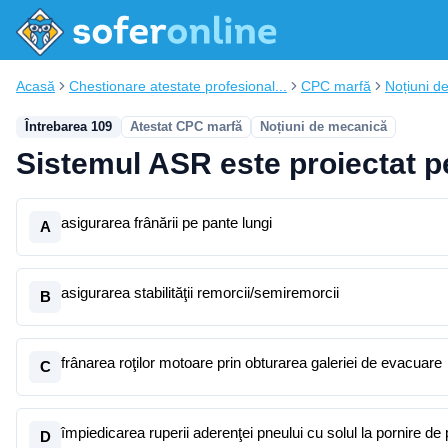
Acasă
Chestionare atestate profesional...
CPC marfă
Noțiuni d
Întrebarea 109
Atestat CPC marfă
Noțiuni de mecanică
Sistemul ASR este proiectat p
asigurarea frânării pe pante lungi
A
asigurarea stabilităţii remorcii/semiremorcii
B
frânarea roţilor motoare prin obturarea galeriei de evacuare
C
împiedicarea ruperii aderenţei pneului cu solul la pornire de 
D