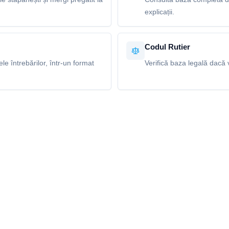
explicații.
Codul Rutier
e întrebărilor, într-un format
Verifică baza legală dacă v