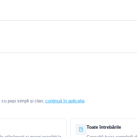
e cu pași simpli și clari,
continuă în aplicația
Toate întrebările
le stăpânești și mergi pregătit la
Consultă baza completă de