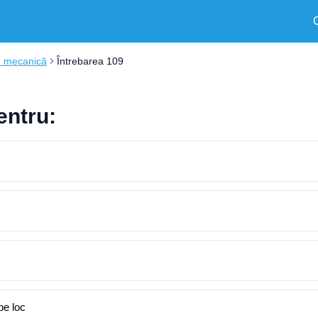
e mecanică
Întrebarea 109
entru:
pe loc