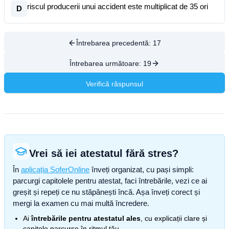
riscul producerii unui accident este multiplicat de 35 ori
D
Întrebarea precedentă:
17
Întrebarea următoare:
19
Verifică răspunsul
Vrei să iei atestatul fără stres?
În
aplicația SoferOnline
înveți organizat, cu pași simpli:
parcurgi capitolele pentru atestat, faci întrebările, vezi ce ai
greșit și repeți ce nu stăpânești încă. Așa înveți corect și
mergi la examen cu mai multă încredere.
Ai
întrebările pentru atestatul ales
, cu explicații clare și
capitole parcurse în ritmul tău.