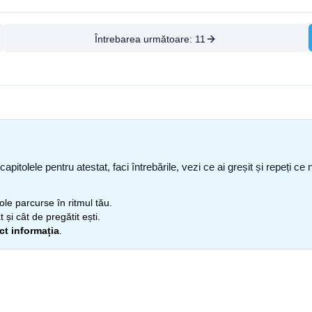
Întrebarea următoare:
11
capitolele pentru atestat, faci întrebările, vezi ce ai greșit și repeți 
itole parcurse în ritmul tău.
 și cât de pregătit ești.
ect informația
.