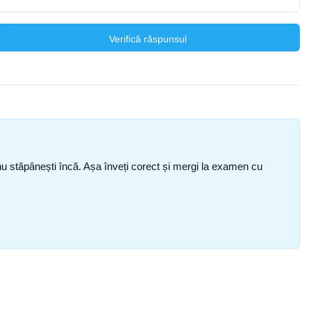
Verifică răspunsul
ce nu stăpânești încă. Așa înveți corect și mergi la examen cu