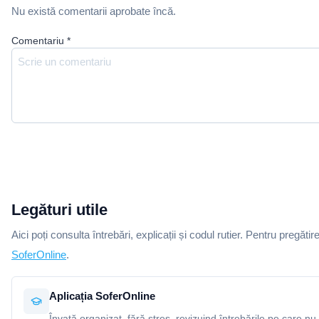
Nu există comentarii aprobate încă.
Comentariu
*
Legături utile
Aici poți consulta întrebări, explicații și codul rutier. Pentru pregătir
SoferOnline
.
Aplicația SoferOnline
Învață organizat, fără stres, revizuind întrebările pe care nu 