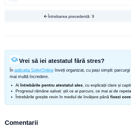
Întrebarea precedentă:
9
Vrei să iei atestatul fără stres?
În
aplicația SoferOnline
înveți organizat, cu pași simpli: parcurgi 
mai multă încredere.
Ai
întrebările pentru atestatul ales
, cu explicații clare și cap
Progresul rămâne salvat: știi ce ai parcurs, ce mai ai de repetat
Întrebările greșite revin în mediul de învățare până
fixezi cor
Comentarii