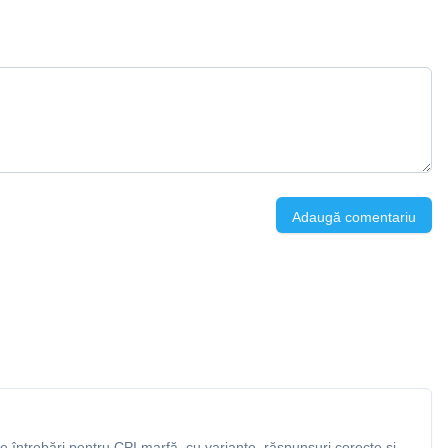
Adaugă comentariu
 întrebări pentru CPI marfă, cu variante, răspunsuri corecte și