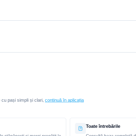
e cu pași simpli și clari,
continuă în aplicația
Toate întrebările
le stăpânești și mergi pregătit la
Consultă baza completă de