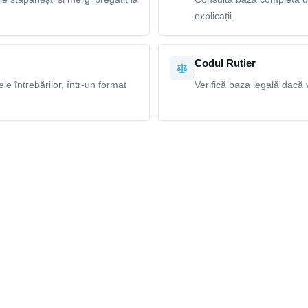
explicații.
Codul Rutier
e întrebărilor, într-un format
Verifică baza legală dacă v