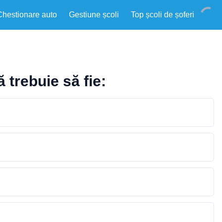
Chestionare auto
Gestiune școli
Top școli de șoferi
 trebuie să fie: