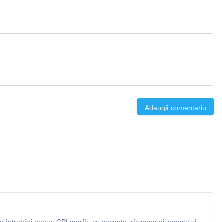
Adaugă comentariu
 întrebări pentru CPI marfă, cu variante, răspunsuri corecte și