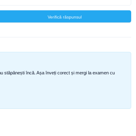
Verifică răspunsul
ce nu stăpânești încă. Așa înveți corect și mergi la examen cu