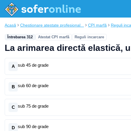
Acasă
Chestionare atestate profesional...
CPI marfă
Reguli inc
Întrebarea 312
Atestat CPI marfă
Reguli incarcare
La arimarea directă elastică, u
sub 45 de grade
A
sub 60 de grade
B
sub 75 de grade
C
sub 90 de grade
D