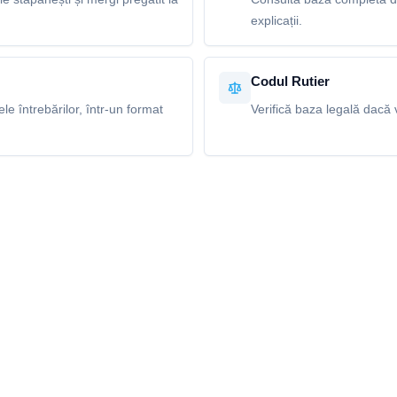
explicații.
Codul Rutier
e întrebărilor, într-un format
Verifică baza legală dacă v