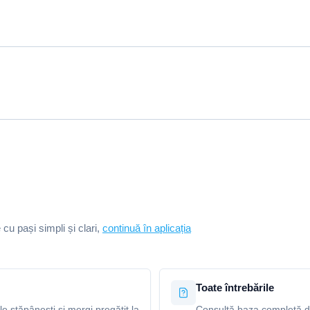
e cu pași simpli și clari,
continuă în aplicația
Toate întrebările
le stăpânești și mergi pregătit la
Consultă baza completă de