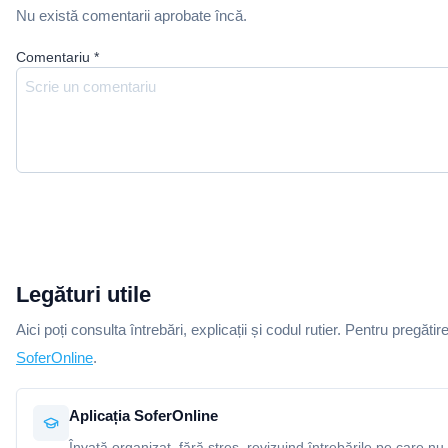
Nu există comentarii aprobate încă.
Comentariu
*
Legături utile
Aici poți consulta întrebări, explicații și codul rutier. Pentru pregătir
SoferOnline
.
Aplicația SoferOnline
Învață organizat, fără stres, revizuind întrebările pe care nu 