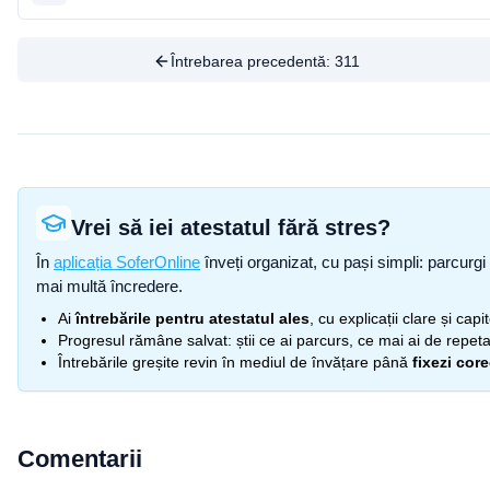
Întrebarea precedentă:
311
Vrei să iei atestatul fără stres?
În
aplicația SoferOnline
înveți organizat, cu pași simpli: parcurgi 
mai multă încredere.
Ai
întrebările pentru atestatul ales
, cu explicații clare și cap
Progresul rămâne salvat: știi ce ai parcurs, ce mai ai de repetat
Întrebările greșite revin în mediul de învățare până
fixezi cor
Comentarii