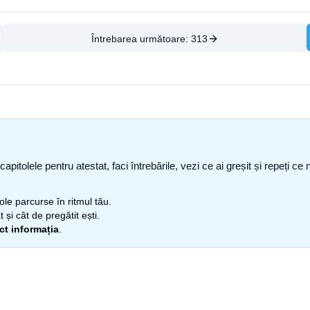
Întrebarea următoare:
313
capitolele pentru atestat, faci întrebările, vezi ce ai greșit și repeți 
itole parcurse în ritmul tău.
 și cât de pregătit ești.
ect informația
.