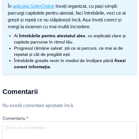
În
aplicația SoferOnline
înveți organizat, cu pași simpli:
parcurgi capitolele pentru atestat, faci întrebările, vezi ce ai
greșit și repeți ce nu stăpânești încă. Așa înveți corect și
mergi la examen cu mai multă încredere.
Ai
întrebările pentru atestatul ales
, cu explicații clare și
capitole parcurse în ritmul tău.
Progresul rămâne salvat: știi ce ai parcurs, ce mai ai de
repetat și cât de pregătit ești.
Întrebările greșite revin în mediul de învățare până
fixezi
corect informația
.
Comentarii
Nu există comentarii aprobate încă.
Comentariu
*