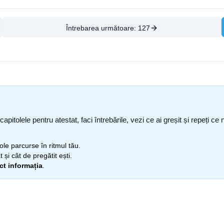
Întrebarea următoare:
127
capitolele pentru atestat, faci întrebările, vezi ce ai greșit și repeți 
itole parcurse în ritmul tău.
 și cât de pregătit ești.
ect informația
.