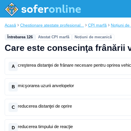
Acasă
Chestionare atestate profesional...
CPI marfă
Noțiuni de
Întrebarea 126
Atestat CPI marfă
Noțiuni de mecanică
Care este consecinţa frânării v
creşterea distanţei de frânare necesare pentru oprirea vehic
A
micşorarea uzurii anvelopelor
B
reducerea distanţei de oprire
C
reducerea timpului de reacţie
D