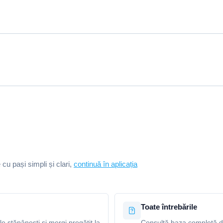
e cu pași simpli și clari,
continuă în aplicația
Toate întrebările
le stăpânești și mergi pregătit la
Consultă baza completă de