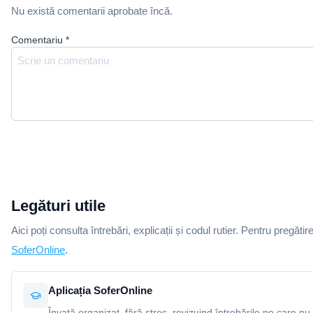
Nu există comentarii aprobate încă.
Comentariu
*
Legături utile
Aici poți consulta întrebări, explicații și codul rutier. Pentru pregătir
SoferOnline
.
Aplicația SoferOnline
Învață organizat, fără stres, revizuind întrebările pe care nu 