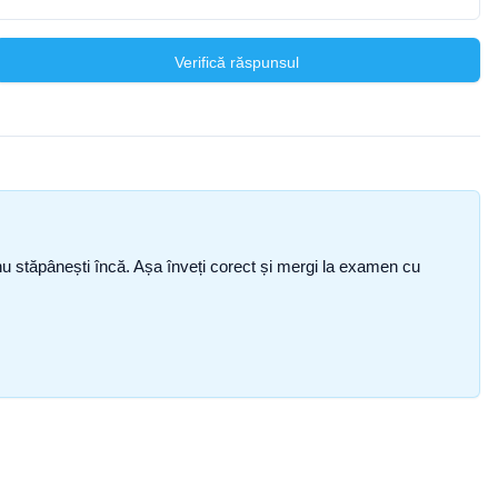
Verifică răspunsul
ce nu stăpânești încă. Așa înveți corect și mergi la examen cu