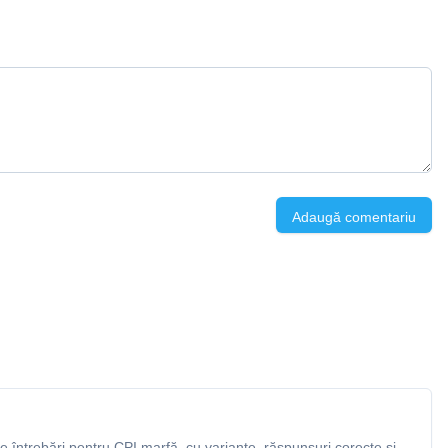
Adaugă comentariu
 întrebări pentru CPI marfă, cu variante, răspunsuri corecte și