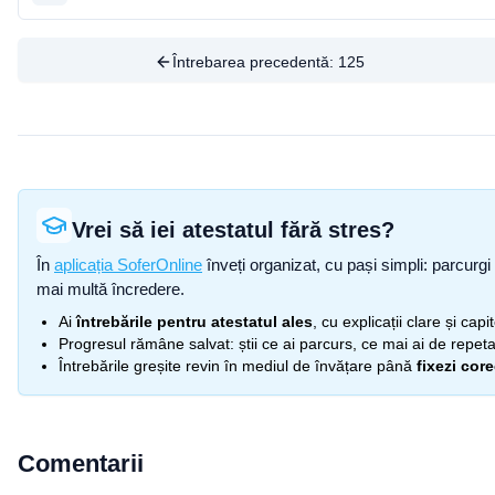
Întrebarea precedentă:
125
Vrei să iei atestatul fără stres?
În
aplicația SoferOnline
înveți organizat, cu pași simpli: parcurgi 
mai multă încredere.
Ai
întrebările pentru atestatul ales
, cu explicații clare și cap
Progresul rămâne salvat: știi ce ai parcurs, ce mai ai de repetat
Întrebările greșite revin în mediul de învățare până
fixezi cor
Comentarii