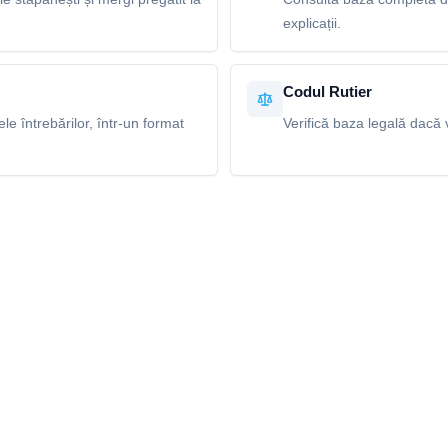
explicații.
Codul Rutier
e întrebărilor, într-un format
Verifică baza legală dacă v