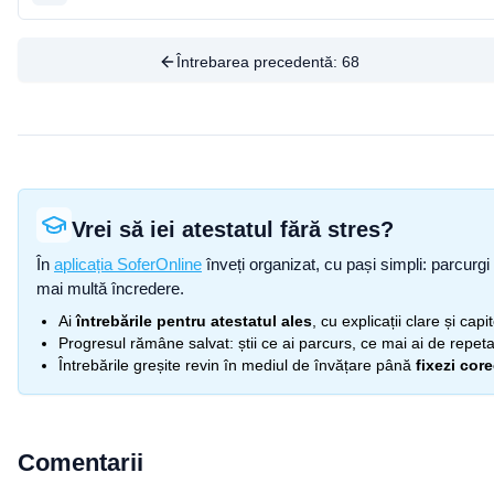
Întrebarea precedentă:
68
Vrei să iei atestatul fără stres?
În
aplicația SoferOnline
înveți organizat, cu pași simpli: parcurgi 
mai multă încredere.
Ai
întrebările pentru atestatul ales
, cu explicații clare și cap
Progresul rămâne salvat: știi ce ai parcurs, ce mai ai de repetat
Întrebările greșite revin în mediul de învățare până
fixezi cor
Comentarii