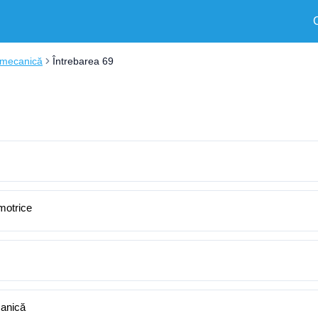
 mecanică
Întrebarea 69
 motrice
canică