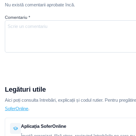
Nu există comentarii aprobate încă.
Comentariu
*
Legături utile
Aici poți consulta întrebări, explicații și codul rutier. Pentru pregătir
SoferOnline
.
Aplicația SoferOnline
Învață organizat, fără stres, revizuind întrebările pe care nu 