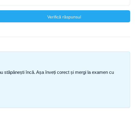
Verifică răspunsul
ce nu stăpânești încă. Așa înveți corect și mergi la examen cu