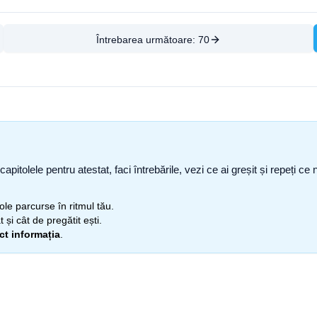
Întrebarea următoare:
70
capitolele pentru atestat, faci întrebările, vezi ce ai greșit și repeți 
itole parcurse în ritmul tău.
 și cât de pregătit ești.
ect informația
.