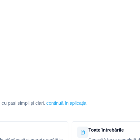
e cu pași simpli și clari,
continuă în aplicația
Toate întrebările
le stăpânești și mergi pregătit la
Consultă baza completă de