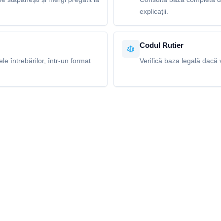
explicații.
Codul Rutier
e întrebărilor, într-un format
Verifică baza legală dacă v