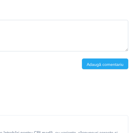
Adaugă comentariu
 întrebări pentru CPI marfă, cu variante, răspunsuri corecte și