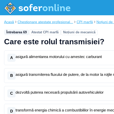
Acasă
Chestionare atestate profesional...
CPI marfă
Noțiuni de
Întrebarea 69
Atestat CPI marfă
Noțiuni de mecanică
Care este rolul transmisiei?
asigură alimentarea motorului cu amestec carburant
A
asigură transmiterea fluxului de putere, de la motor la roţile
B
dezvoltă puterea necesară propulsării autovehiculelor
C
transformă energia chimică a combustibililor în energie me
D