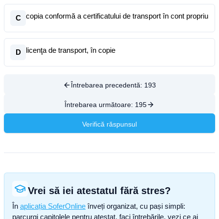
copia conformă a certificatului de transport în cont propriu
C
licenţa de transport, în copie
D
Întrebarea precedentă:
193
Întrebarea următoare:
195
Verifică răspunsul
Vrei să iei atestatul fără stres?
În
aplicația SoferOnline
înveți organizat, cu pași simpli:
parcurgi capitolele pentru atestat, faci întrebările, vezi ce ai