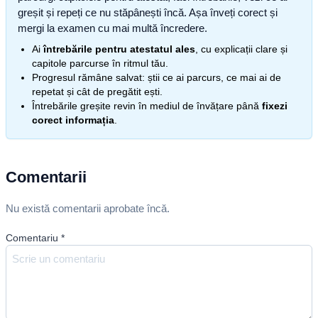
greșit și repeți ce nu stăpânești încă. Așa înveți corect și
mergi la examen cu mai multă încredere.
Ai
întrebările pentru atestatul ales
, cu explicații clare și
capitole parcurse în ritmul tău.
Progresul rămâne salvat: știi ce ai parcurs, ce mai ai de
repetat și cât de pregătit ești.
Întrebările greșite revin în mediul de învățare până
fixezi
corect informația
.
Comentarii
Nu există comentarii aprobate încă.
Comentariu
*