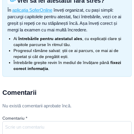
Vrei să iei atestatul fără stres?
În
aplicația SoferOnline
înveți organizat, cu pași simpli:
parcurgi capitolele pentru atestat, faci întrebările, vezi ce ai
greșit și repeți ce nu stăpânești încă. Așa înveți corect și
mergi la examen cu mai multă încredere.
Ai
întrebările pentru atestatul ales
, cu explicații clare și
capitole parcurse în ritmul tău.
Progresul rămâne salvat: știi ce ai parcurs, ce mai ai de
repetat și cât de pregătit ești.
Întrebările greșite revin în mediul de învățare până
fixezi
corect informația
.
Comentarii
Nu există comentarii aprobate încă.
Comentariu
*