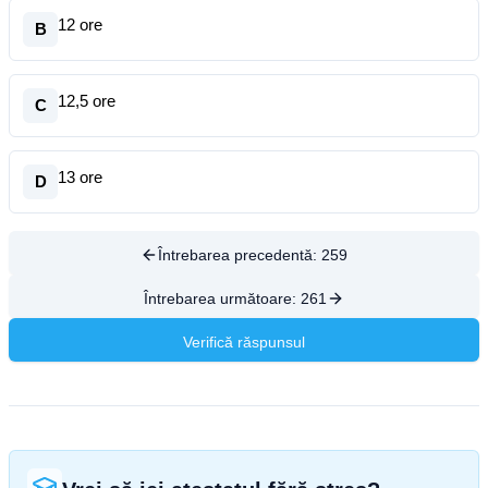
12 ore
B
12,5 ore
C
13 ore
D
Întrebarea precedentă:
259
Întrebarea următoare:
261
Verifică răspunsul