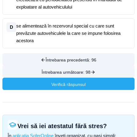
exploatare al autovehiculului
se alimentează în rezervorul special cu care sunt
D
prevăzute autovehiculele la care se impune folosirea
acestora
Întrebarea precedentă:
96
Întrebarea următoare:
98
Verifică răspunsul
Vrei să iei atestatul fără stres?
În
aplicația SoferOnline
înveți organizat, cu pași simpli: