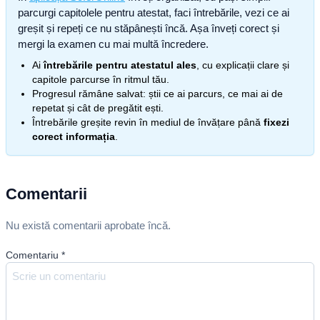
parcurgi capitolele pentru atestat, faci întrebările, vezi ce ai
greșit și repeți ce nu stăpânești încă. Așa înveți corect și
mergi la examen cu mai multă încredere.
Ai
întrebările pentru atestatul ales
, cu explicații clare și
capitole parcurse în ritmul tău.
Progresul rămâne salvat: știi ce ai parcurs, ce mai ai de
repetat și cât de pregătit ești.
Întrebările greșite revin în mediul de învățare până
fixezi
corect informația
.
Comentarii
Nu există comentarii aprobate încă.
Comentariu
*