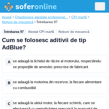
Acasă
Chestionare atestate profesional...
CPI marfă
Noțiuni de mecanică
Întrebarea 97
Întrebarea 97
Atestat CPI marfă
Noțiuni de mecanică
Cum se folosesc aditivii de tip
AdBlue?
se adaugă la lichidul de răcire al motorului, respectându-
A
se proporţiile de amestec prescrise de fabricant
se adaugă la motorina din rezervor, la fiecare alimentare
B
cu combustibil
se adaugă la uleiul motor, la fiecare schimb, care se
C
efectuează cu periodicitatea prescrisă în manualul de