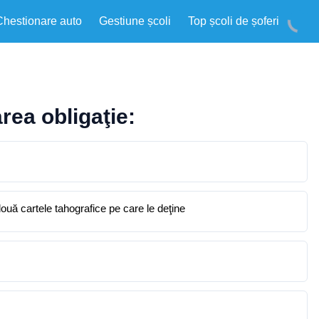
Chestionare auto
Gestiune școli
Top școli de șoferi
rea obligaţie:
 două cartele tahografice pe care le deţine