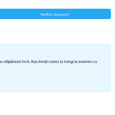
Verifică răspunsul
ce nu stăpânești încă. Așa înveți corect și mergi la examen cu