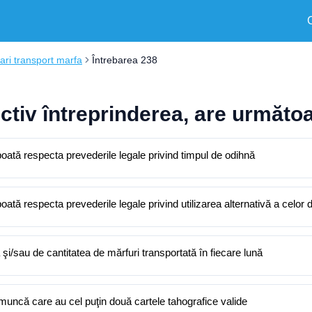
ri transport marfa
Întrebarea 238
ctiv întreprinderea, are următoa
 poată respecta prevederile legale privind timpul de odihnă
poată respecta prevederile legale privind utilizarea alternativă a celor
şi/sau de cantitatea de mărfuri transportată în fiecare lună
 muncă care au cel puţin două cartele tahografice valide