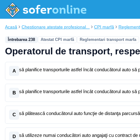
Acasă
Chestionare atestate profesional...
CPI marfă
Reglementa
Întrebarea 238
Atestat CPI marfă
Reglementari transport marfa
Operatorul de transport, respe
să planifice transporturile astfel încât conducătorul auto să
A
să planifice transporturile astfel încât conducătorul auto să 
B
să plătească conducătorul auto funcţie de distanţa parcursă 
C
să utilizeze numai conducători auto angajaţi cu contract de
D