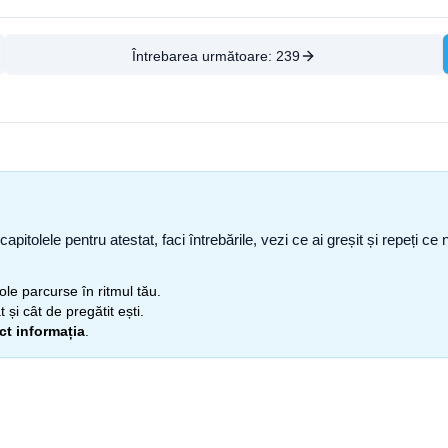
Întrebarea următoare:
239
capitolele pentru atestat, faci întrebările, vezi ce ai greșit și repeți 
itole parcurse în ritmul tău.
 și cât de pregătit ești.
ect informația
.