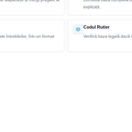
explicații.
Codul Rutier
e întrebărilor, într-un format
Verifică baza legală dacă v