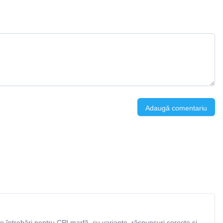
Adaugă comentariu
 întrebări pentru CPI marfă, cu variante, răspunsuri corecte și