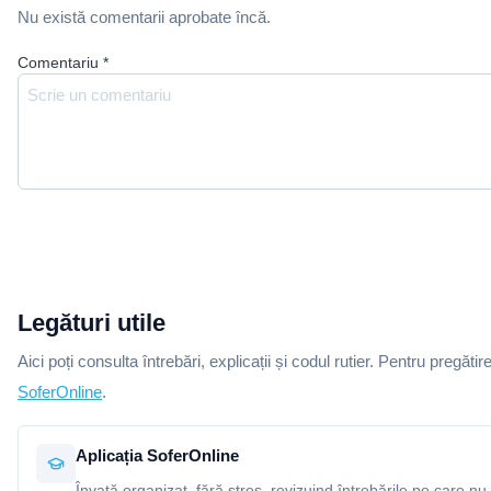
Nu există comentarii aprobate încă.
Comentariu
*
Legături utile
Aici poți consulta întrebări, explicații și codul rutier. Pentru pregătir
SoferOnline
.
Aplicația SoferOnline
Învață organizat, fără stres, revizuind întrebările pe care nu 