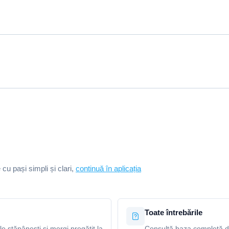
e cu pași simpli și clari,
continuă în aplicația
Toate întrebările
le stăpânești și mergi pregătit la
Consultă baza completă de