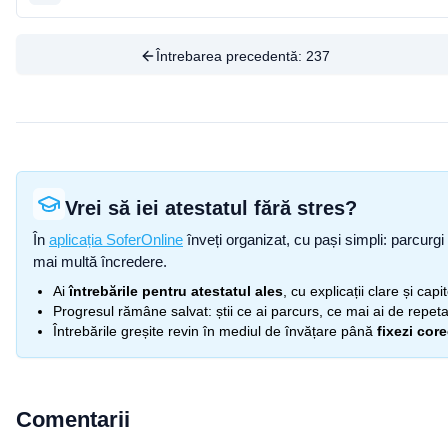
Întrebarea precedentă:
237
Vrei să iei atestatul fără stres?
În
aplicația SoferOnline
înveți organizat, cu pași simpli: parcurgi 
mai multă încredere.
Ai
întrebările pentru atestatul ales
, cu explicații clare și cap
Progresul rămâne salvat: știi ce ai parcurs, ce mai ai de repetat
Întrebările greșite revin în mediul de învățare până
fixezi cor
Comentarii