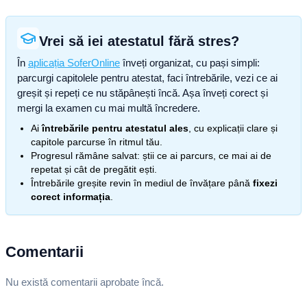
Vrei să iei atestatul fără stres?
În
aplicația SoferOnline
înveți organizat, cu pași simpli:
parcurgi capitolele pentru atestat, faci întrebările, vezi ce ai
greșit și repeți ce nu stăpânești încă. Așa înveți corect și
mergi la examen cu mai multă încredere.
Ai
întrebările pentru atestatul ales
, cu explicații clare și
capitole parcurse în ritmul tău.
Progresul rămâne salvat: știi ce ai parcurs, ce mai ai de
repetat și cât de pregătit ești.
Întrebările greșite revin în mediul de învățare până
fixezi
corect informația
.
Comentarii
Nu există comentarii aprobate încă.