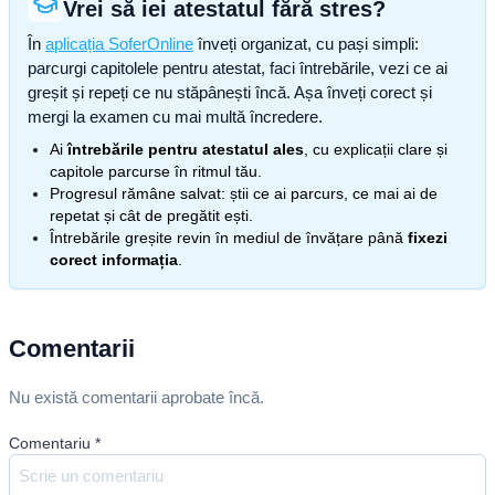
Vrei să iei atestatul fără stres?
În
aplicația SoferOnline
înveți organizat, cu pași simpli:
parcurgi capitolele pentru atestat, faci întrebările, vezi ce ai
greșit și repeți ce nu stăpânești încă. Așa înveți corect și
mergi la examen cu mai multă încredere.
Ai
întrebările pentru atestatul ales
, cu explicații clare și
capitole parcurse în ritmul tău.
Progresul rămâne salvat: știi ce ai parcurs, ce mai ai de
repetat și cât de pregătit ești.
Întrebările greșite revin în mediul de învățare până
fixezi
corect informația
.
Comentarii
Nu există comentarii aprobate încă.
Comentariu
*