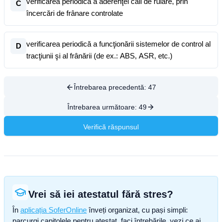
verificarea periodică a aderenţei căii de rulare, prin
C
încercări de frânare controlate
verificarea periodică a funcţionării sistemelor de control al
D
tracţiunii şi al frânării (de ex.: ABS, ASR, etc.)
Întrebarea precedentă:
47
Întrebarea următoare:
49
Verifică răspunsul
Vrei să iei atestatul fără stres?
În
aplicația SoferOnline
înveți organizat, cu pași simpli:
parcurgi capitolele pentru atestat, faci întrebările, vezi ce ai