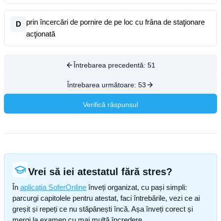
prin încercări de pornire de pe loc cu frâna de staţionare
D
acţionată
Întrebarea precedentă:
51
Întrebarea următoare:
53
Verifică răspunsul
Vrei să iei atestatul fără stres?
În
aplicația SoferOnline
înveți organizat, cu pași simpli:
parcurgi capitolele pentru atestat, faci întrebările, vezi ce ai
greșit și repeți ce nu stăpânești încă. Așa înveți corect și
mergi la examen cu mai multă încredere.