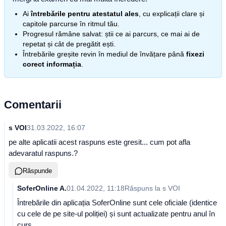
Ai
întrebările pentru atestatul ales
, cu explicații clare și
capitole parcurse în ritmul tău.
Progresul rămâne salvat: știi ce ai parcurs, ce mai ai de
repetat și cât de pregătit ești.
Întrebările greșite revin în mediul de învățare până
fixezi
corect informația
.
Comentarii
s VOI
31.03.2022, 16:07
pe alte aplicatii acest raspuns este gresit... cum pot afla
adevaratul raspuns.?
Răspunde
SoferOnline A.
01.04.2022, 11:18
Răspuns la
s VOI
Întrebările din aplicația SoferOnline sunt cele oficiale (identice
cu cele de pe site-ul poliției) și sunt actualizate pentru anul în
curs.