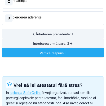
neatenţia
C
pierderea aderenţei
D
Întrebarea precedentă:
1
Întrebarea următoare:
3
Verifică răspunsul
Vrei să iei atestatul fără stres?
În
aplicația SoferOnline
înveți organizat, cu pași simpli:
parcurgi capitolele pentru atestat, faci întrebările, vezi ce ai
greșit și repeți ce nu stăpânești încă. Așa înveți corect și