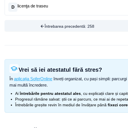
licenţa de traseu
D
Întrebarea precedentă:
258
Vrei să iei atestatul fără stres?
În
aplicația SoferOnline
înveți organizat, cu pași simpli: parcurgi 
mai multă încredere.
Ai
întrebările pentru atestatul ales
, cu explicații clare și cap
Progresul rămâne salvat: știi ce ai parcurs, ce mai ai de repetat
Întrebările greșite revin în mediul de învățare până
fixezi cor