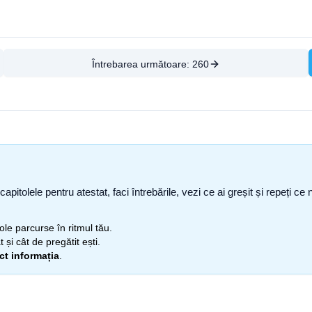
Întrebarea următoare:
260
capitolele pentru atestat, faci întrebările, vezi ce ai greșit și repeți 
itole parcurse în ritmul tău.
 și cât de pregătit ești.
ect informația
.