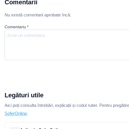
Comentarii
Nu există comentarii aprobate încă.
Comentariu
*
Legături utile
Aici poți consulta întrebări, explicații și codul rutier. Pentru pregătir
SoferOnline
.