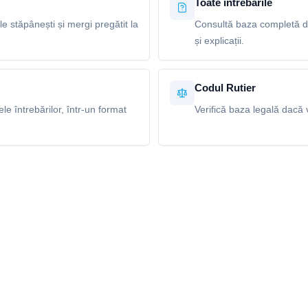
Toate întrebările
le stăpânești și mergi pregătit la
Consultă baza completă de
și explicații.
Codul Rutier
e întrebărilor, într-un format
Verifică baza legală dacă v