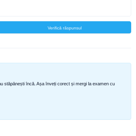
Verifică răspunsul
ce nu stăpânești încă. Așa înveți corect și mergi la examen cu