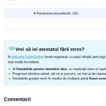
Întrebarea precedentă:
292
Vrei să iei atestatul fără stres?
În
aplicația SoferOnline
înveți organizat, cu pași simpli: parcurgi 
mai multă încredere.
Ai
întrebările pentru atestatul ales
, cu explicații clare și cap
Progresul rămâne salvat: știi ce ai parcurs, ce mai ai de repetat
Întrebările greșite revin în mediul de învățare până
fixezi cor
Comentarii