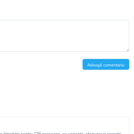
Adaugă comentariu
 întrebări pentru CPI persoane, cu variante, răspunsuri corecte