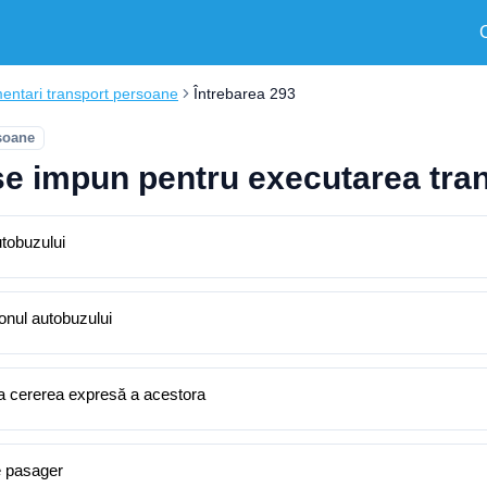
entari transport persoane
Întrebarea 293
soane
 se impun pentru executarea tra
utobuzului
lonul autobuzului
la cererea expresă a acestora
e pasager