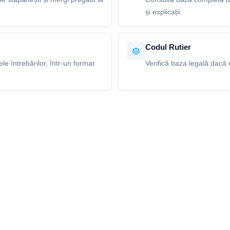
și explicații.
Codul Rutier
e întrebărilor, într-un format
Verifică baza legală dacă v