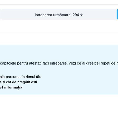
Întrebarea următoare:
294
capitolele pentru atestat, faci întrebările, vezi ce ai greșit și repeți 
itole parcurse în ritmul tău.
 și cât de pregătit ești.
ect informația
.