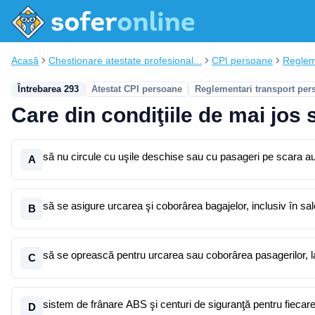
Acasă
Chestionare atestate profesional...
CPI persoane
Reglem
Întrebarea 293
Atestat CPI persoane
Reglementari transport per
Care din condiţiile de mai jos
să nu circule cu uşile deschise sau cu pasageri pe scara a
A
să se asigure urcarea şi coborârea bagajelor, inclusiv în sa
B
să se oprească pentru urcarea sau coborârea pasagerilor, 
C
sistem de frânare ABS şi centuri de siguranţă pentru fiecar
D