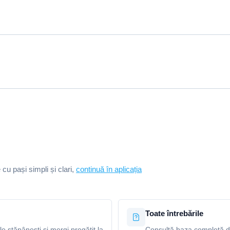
e cu pași simpli și clari,
continuă în aplicația
Toate întrebările
le stăpânești și mergi pregătit la
Consultă baza completă de