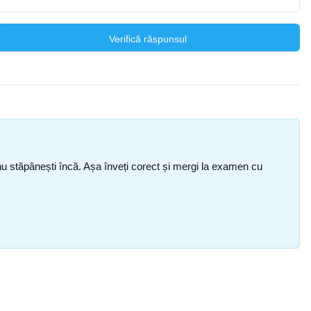
Verifică răspunsul
ce nu stăpânești încă. Așa înveți corect și mergi la examen cu