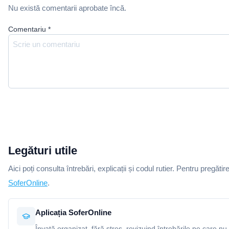
Nu există comentarii aprobate încă.
Comentariu
*
Legături utile
Aici poți consulta întrebări, explicații și codul rutier. Pentru pregătir
SoferOnline
.
Aplicația SoferOnline
Învață organizat, fără stres, revizuind întrebările pe care nu 