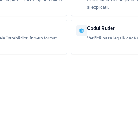
și explicații.
Codul Rutier
e întrebărilor, într-un format
Verifică baza legală dacă v