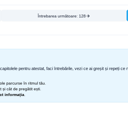
Întrebarea următoare:
128
capitolele pentru atestat, faci întrebările, vezi ce ai greșit și repeți 
itole parcurse în ritmul tău.
 și cât de pregătit ești.
ect informația
.