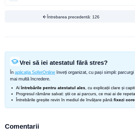
Întrebarea precedentă:
126
Vrei să iei atestatul fără stres?
În
aplicația SoferOnline
înveți organizat, cu pași simpli: parcurgi 
mai multă încredere.
Ai
întrebările pentru atestatul ales
, cu explicații clare și cap
Progresul rămâne salvat: știi ce ai parcurs, ce mai ai de repetat
Întrebările greșite revin în mediul de învățare până
fixezi cor
Comentarii