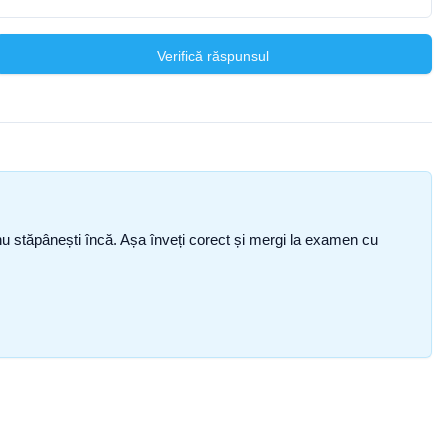
Verifică răspunsul
ce nu stăpânești încă. Așa înveți corect și mergi la examen cu