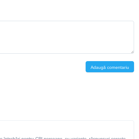
Adaugă comentariu
 întrebări pentru CPI persoane, cu variante, răspunsuri corecte