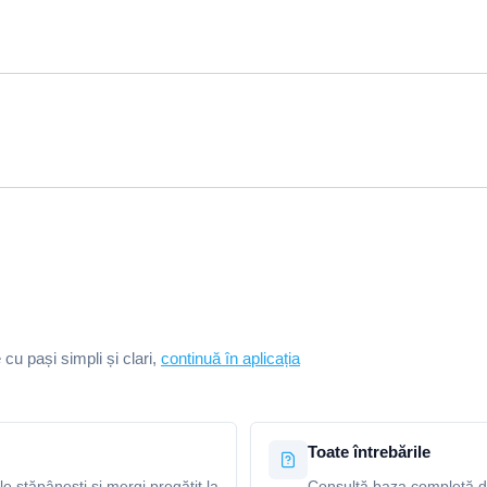
e cu pași simpli și clari,
continuă în aplicația
Toate întrebările
le stăpânești și mergi pregătit la
Consultă baza completă de