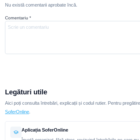
Nu există comentarii aprobate încă.
Comentariu
*
Legături utile
Aici poți consulta întrebări, explicații și codul rutier. Pentru pregătir
SoferOnline
.
Aplicația SoferOnline
Învață organizat, fără stres, revizuind întrebările pe care nu 