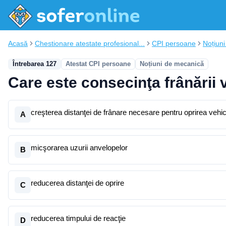
Acasă
Chestionare atestate profesional...
CPI persoane
Noțiun
Întrebarea 127
Atestat CPI persoane
Noțiuni de mecanică
Care este consecinţa frânării v
creşterea distanţei de frânare necesare pentru oprirea vehic
A
micşorarea uzurii anvelopelor
B
reducerea distanţei de oprire
C
reducerea timpului de reacţie
D