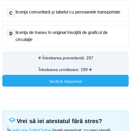
licenţa comunitară şi tabelul cu persoanele transportate
C
licenţa de traseu în original însoţită de graficul de
D
circulaţie
Întrebarea precedentă:
297
Întrebarea următoare:
299
Verifică răspunsul
Vrei să iei atestatul fără stres?
În
aplicația SoferOnline
înveți organizat, cu pași simpli: