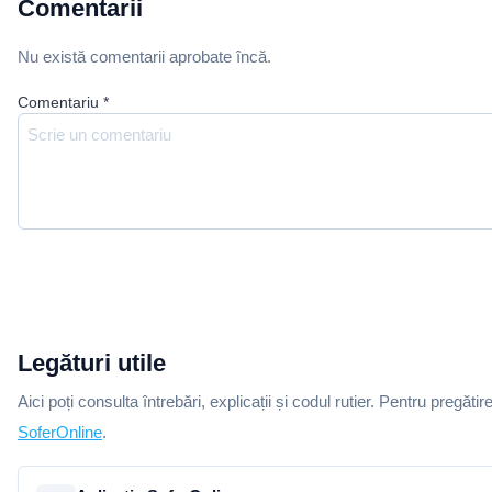
Comentarii
Nu există comentarii aprobate încă.
Comentariu
*
Legături utile
Aici poți consulta întrebări, explicații și codul rutier. Pentru pregătir
SoferOnline
.