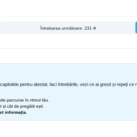
Întrebarea următoare:
231
capitolele pentru atestat, faci întrebările, vezi ce ai greșit și repeți 
itole parcurse în ritmul tău.
 și cât de pregătit ești.
ect informația
.