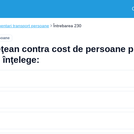
entari transport persoane
Întrebarea 230
soane
eţean contra cost de persoane pr
 înţelege: