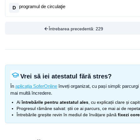
programul de circulaţie
D
Întrebarea precedentă:
229
Vrei să iei atestatul fără stres?
În
aplicația SoferOnline
înveți organizat, cu pași simpli: parcurgi 
mai multă încredere.
Ai
întrebările pentru atestatul ales
, cu explicații clare și cap
Progresul rămâne salvat: știi ce ai parcurs, ce mai ai de repetat
Întrebările greșite revin în mediul de învățare până
fixezi cor