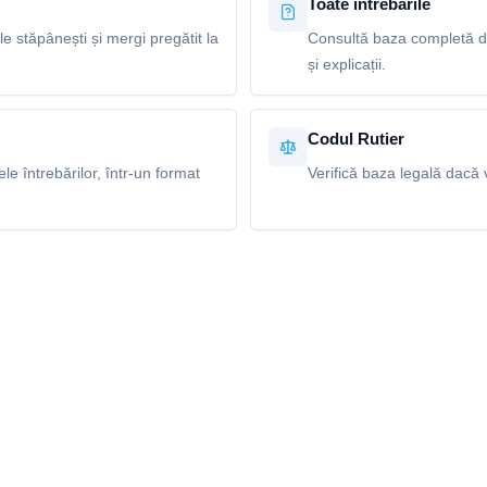
Toate întrebările
le stăpânești și mergi pregătit la
Consultă baza completă de
și explicații.
Codul Rutier
e întrebărilor, într-un format
Verifică baza legală dacă v