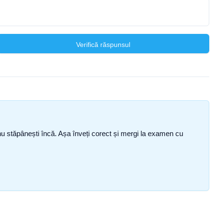
Verifică răspunsul
ce nu stăpânești încă. Așa înveți corect și mergi la examen cu