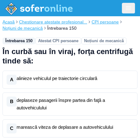
Acasă
Chestionare atestate profesional...
CPI persoane
Noțiuni de mecanică
Întrebarea 150
Întrebarea 150
Atestat CPI persoane
Noțiuni de mecanică
În curbă sau în viraj, forţa centrifugă
tinde să:
alinieze vehiculul pe traiectorie circulară
A
deplaseze pasagerii înspre partea din faţă a
B
autovehiculului
marească viteza de deplasare a autovehiculului
C