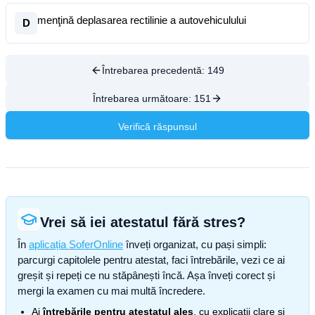
menţină deplasarea rectilinie a autovehiculului
D
Întrebarea precedentă:
149
Întrebarea următoare:
151
Verifică răspunsul
Vrei să iei atestatul fără stres?
În
aplicația SoferOnline
înveți organizat, cu pași simpli:
parcurgi capitolele pentru atestat, faci întrebările, vezi ce ai
greșit și repeți ce nu stăpânești încă. Așa înveți corect și
mergi la examen cu mai multă încredere.
Ai
întrebările pentru atestatul ales
, cu explicații clare și