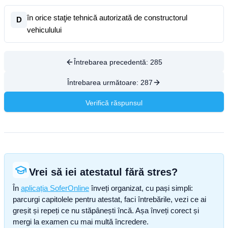
în orice staţie tehnică autorizată de constructorul
D
vehiculului
Întrebarea precedentă:
285
Întrebarea următoare:
287
Verifică răspunsul
Vrei să iei atestatul fără stres?
În
aplicația SoferOnline
înveți organizat, cu pași simpli:
parcurgi capitolele pentru atestat, faci întrebările, vezi ce ai
greșit și repeți ce nu stăpânești încă. Așa înveți corect și
mergi la examen cu mai multă încredere.