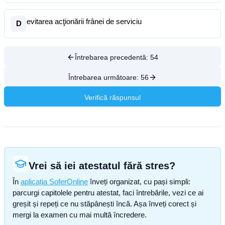
evitarea acţionării frânei de serviciu
D
Întrebarea precedentă:
54
Întrebarea următoare:
56
Verifică răspunsul
Vrei să iei atestatul fără stres?
În
aplicația SoferOnline
înveți organizat, cu pași simpli:
parcurgi capitolele pentru atestat, faci întrebările, vezi ce ai
greșit și repeți ce nu stăpânești încă. Așa înveți corect și
mergi la examen cu mai multă încredere.