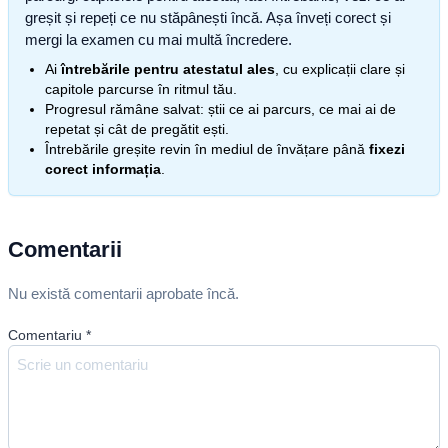
greșit și repeți ce nu stăpânești încă. Așa înveți corect și
mergi la examen cu mai multă încredere.
Ai
întrebările pentru atestatul ales
, cu explicații clare și
capitole parcurse în ritmul tău.
Progresul rămâne salvat: știi ce ai parcurs, ce mai ai de
repetat și cât de pregătit ești.
Întrebările greșite revin în mediul de învățare până
fixezi
corect informația
.
Comentarii
Nu există comentarii aprobate încă.
Comentariu
*