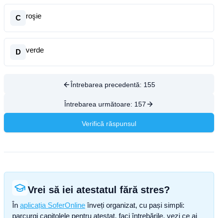
roşie
C
verde
D
Întrebarea precedentă:
155
Întrebarea următoare:
157
Verifică răspunsul
Vrei să iei atestatul fără stres?
În
aplicația SoferOnline
înveți organizat, cu pași simpli:
parcurgi capitolele pentru atestat, faci întrebările, vezi ce ai