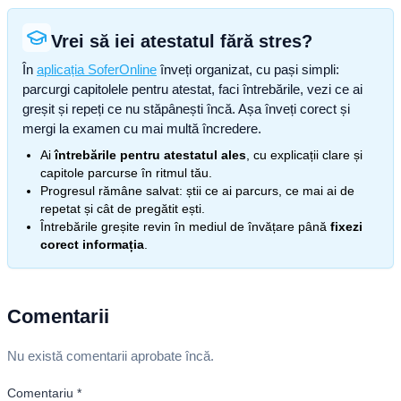
Vrei să iei atestatul fără stres?
În
aplicația SoferOnline
înveți organizat, cu pași simpli:
parcurgi capitolele pentru atestat, faci întrebările, vezi ce ai
greșit și repeți ce nu stăpânești încă. Așa înveți corect și
mergi la examen cu mai multă încredere.
Ai
întrebările pentru atestatul ales
, cu explicații clare și
capitole parcurse în ritmul tău.
Progresul rămâne salvat: știi ce ai parcurs, ce mai ai de
repetat și cât de pregătit ești.
Întrebările greșite revin în mediul de învățare până
fixezi
corect informația
.
Comentarii
Nu există comentarii aprobate încă.
Comentariu
*