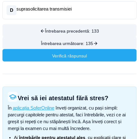
suprasolicitarea transmisiei
D
Întrebarea precedentă:
133
Întrebarea următoare:
135
Verifică răspunsul
Vrei să iei atestatul fără stres?
În
aplicația SoferOnline
înveți organizat, cu pași simpli:
parcurgi capitolele pentru atestat, faci întrebările, vezi ce ai
greșit și repeți ce nu stăpânești încă. Așa înveți corect și
mergi la examen cu mai multă încredere.
Ai
întrebările pentru atestatul ales
, cu explicații clare și