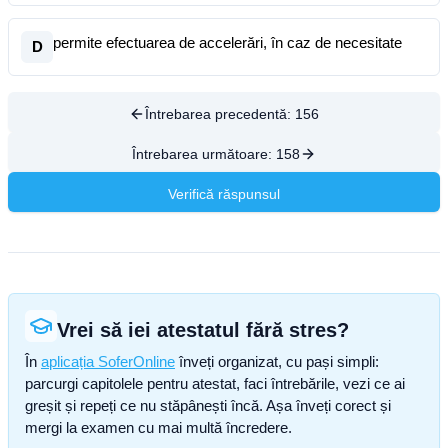
permite efectuarea de accelerări, în caz de necesitate
D
Întrebarea precedentă:
156
Întrebarea următoare:
158
Verifică răspunsul
Vrei să iei atestatul fără stres?
În
aplicația SoferOnline
înveți organizat, cu pași simpli:
parcurgi capitolele pentru atestat, faci întrebările, vezi ce ai
greșit și repeți ce nu stăpânești încă. Așa înveți corect și
mergi la examen cu mai multă încredere.