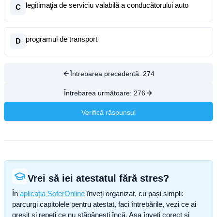
legitimaţia de serviciu valabilă a conducătorului auto
C
programul de transport
D
Întrebarea precedentă:
274
Întrebarea următoare:
276
Verifică răspunsul
Vrei să iei atestatul fără stres?
În
aplicația SoferOnline
înveți organizat, cu pași simpli:
parcurgi capitolele pentru atestat, faci întrebările, vezi ce ai
greșit și repeți ce nu stăpânești încă. Așa înveți corect și