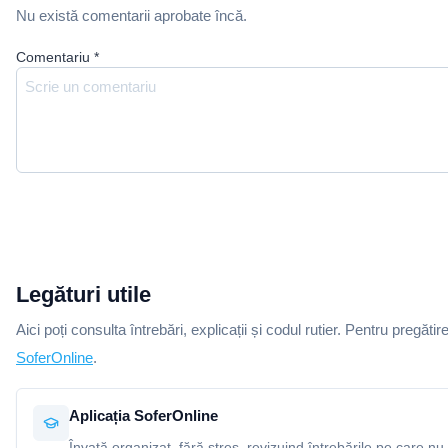
Nu există comentarii aprobate încă.
Comentariu
*
Legături utile
Aici poți consulta întrebări, explicații și codul rutier. Pentru pregătir
SoferOnline
.
Aplicația SoferOnline
Învață organizat, fără stres, revizuind întrebările pe care nu 