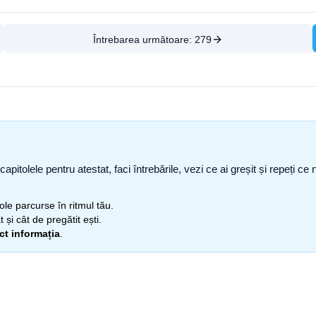
Întrebarea următoare:
279
capitolele pentru atestat, faci întrebările, vezi ce ai greșit și repeți 
itole parcurse în ritmul tău.
 și cât de pregătit ești.
ect informația
.