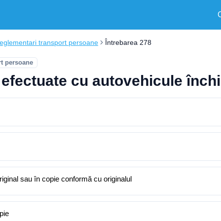
eglementari transport persoane
Întrebarea 278
rt persoane
e efectuate cu autovehicule înch
original sau în copie conformă cu originalul
pie