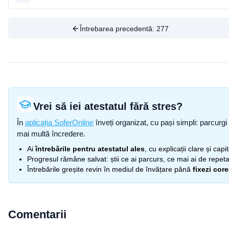
Întrebarea precedentă:
277
Vrei să iei atestatul fără stres?
În
aplicația SoferOnline
înveți organizat, cu pași simpli: parcurgi 
mai multă încredere.
Ai
întrebările pentru atestatul ales
, cu explicații clare și cap
Progresul rămâne salvat: știi ce ai parcurs, ce mai ai de repetat
Întrebările greșite revin în mediul de învățare până
fixezi cor
Comentarii