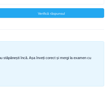
Verifică răspunsul
ce nu stăpânești încă. Așa înveți corect și mergi la examen cu