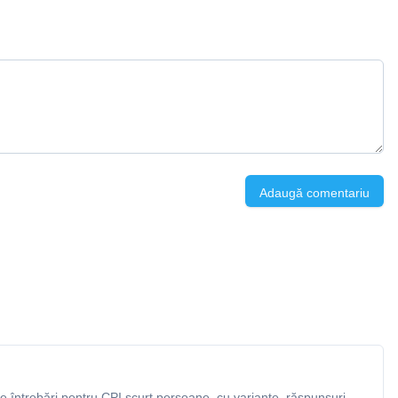
Adaugă comentariu
 întrebări pentru CPI scurt persoane, cu variante, răspunsuri