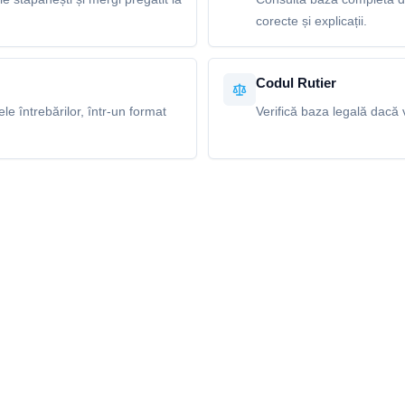
corecte și explicații.
Codul Rutier
e întrebărilor, într-un format
Verifică baza legală dacă v