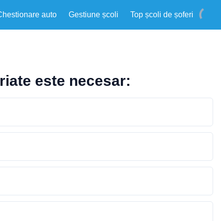
Chestionare auto
Gestiune școli
Top școli de șoferi
iriate este necesar: