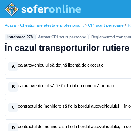
Acasă
Chestionare atestate profesional...
CPI scurt persoane
R
Întrebarea 278
Atestat CPI scurt persoane
Reglementari transpo
În cazul transporturilor rutier
ca autovehiculul să deţină licenţă de execuţie
A
ca autovehiculul să fie închiriat cu conducător auto
B
contractul de închiriere să fie la bordul autovehiculului – în 
C
contractul de închiriere să fie la bordul autovehiculului, în co
D