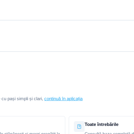
e cu pași simpli și clari,
continuă în aplicația
Toate întrebările
le stăpânești și mergi pregătit la
Consultă baza completă de