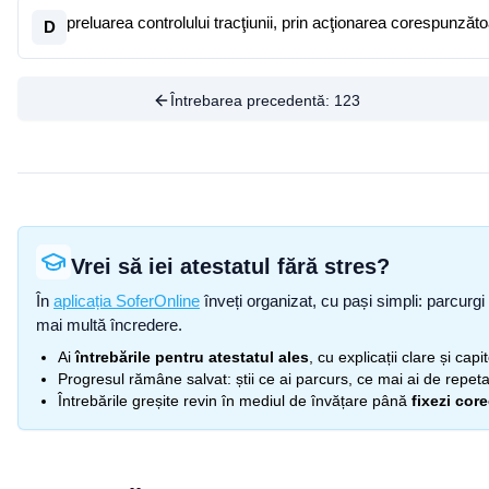
preluarea controlului tracţiunii, prin acţionarea corespunzăto
D
Întrebarea precedentă:
123
Vrei să iei atestatul fără stres?
În
aplicația SoferOnline
înveți organizat, cu pași simpli: parcurgi 
mai multă încredere.
Ai
întrebările pentru atestatul ales
, cu explicații clare și cap
Progresul rămâne salvat: știi ce ai parcurs, ce mai ai de repetat
Întrebările greșite revin în mediul de învățare până
fixezi cor