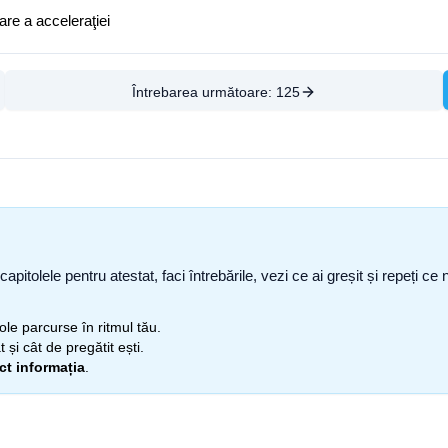
are a acceleraţiei
Întrebarea următoare:
125
capitolele pentru atestat, faci întrebările, vezi ce ai greșit și repeți 
itole parcurse în ritmul tău.
 și cât de pregătit ești.
ect informația
.