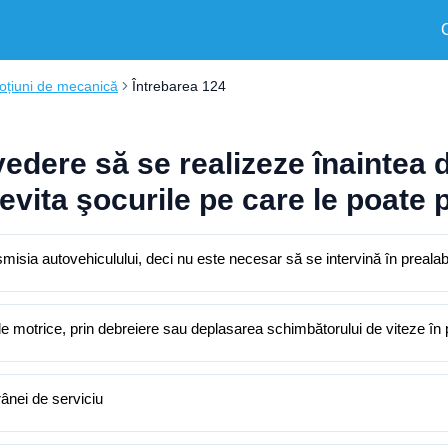
oțiuni de mecanică
Întrebarea 124
 vedere să se realizeze înaintea
vita şocurile pe care le poate 
isia autovehiculului, deci nu este necesar să se intervină în prealabi
ţile motrice, prin debreiere sau deplasarea schimbătorului de viteze în 
rânei de serviciu