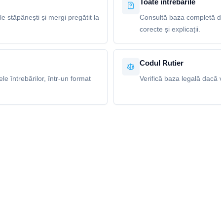
Toate întrebările
le stăpânești și mergi pregătit la
Consultă baza completă de
corecte și explicații.
Codul Rutier
e întrebărilor, într-un format
Verifică baza legală dacă v