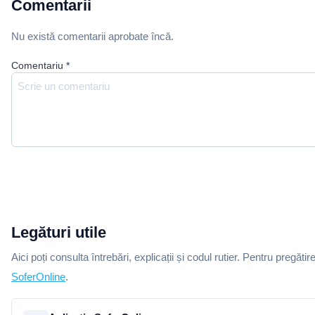
Comentarii
Nu există comentarii aprobate încă.
Comentariu
*
Legături utile
Aici poți consulta întrebări, explicații și codul rutier. Pentru pregătir
SoferOnline
.