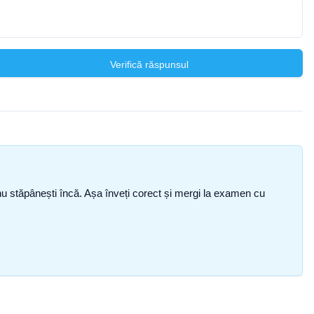
Verifică răspunsul
ce nu stăpânești încă. Așa înveți corect și mergi la examen cu