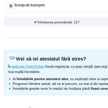
licenţa de transport
D
Întrebarea precedentă:
227
Vrei să iei atestatul fără stres?
În
aplicația SoferOnline
înveți organizat, cu pași simpli: parcurgi 
mai multă încredere.
Ai
întrebările pentru atestatul ales
, cu explicații clare și cap
Progresul rămâne salvat: știi ce ai parcurs, ce mai ai de repetat
Întrebările greșite revin în mediul de învățare până
fixezi cor