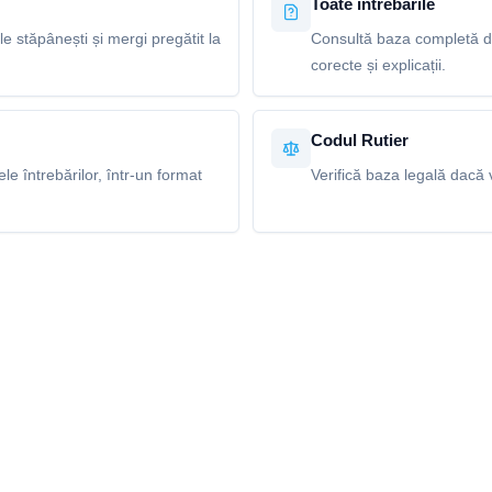
Toate întrebările
le stăpânești și mergi pregătit la
Consultă baza completă de
corecte și explicații.
Codul Rutier
e întrebărilor, într-un format
Verifică baza legală dacă v