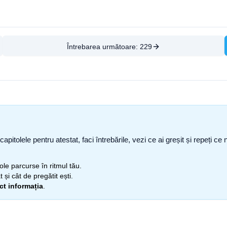
Întrebarea următoare:
229
capitolele pentru atestat, faci întrebările, vezi ce ai greșit și repeți 
itole parcurse în ritmul tău.
 și cât de pregătit ești.
ect informația
.