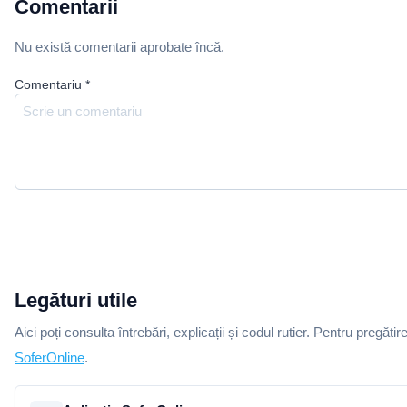
Comentarii
Nu există comentarii aprobate încă.
Comentariu
*
Legături utile
Aici poți consulta întrebări, explicații și codul rutier. Pentru pregătir
SoferOnline
.