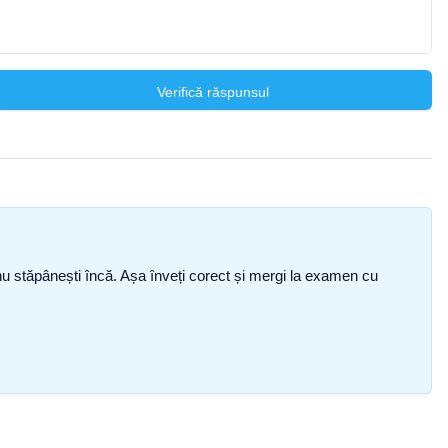
Verifică răspunsul
ce nu stăpânești încă. Așa înveți corect și mergi la examen cu