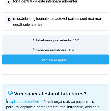
forţa centrifugă este inferioară aderenţei
C
mişcările longitudinale ale autovehiculului sunt mai mari
D
decât cele laterale
Întrebarea precedentă:
152
Întrebarea următoare:
154
Verifică răspunsul
Vrei să iei atestatul fără stres?
În
aplicația SoferOnline
înveți organizat, cu pași simpli:
parcurgi capitolele pentru atestat, faci întrebările, vezi ce ai