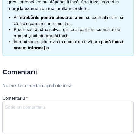
greșit și repeți ce nu stăpânești încă. Așa înveți corect și
mergi la examen cu mai multă încredere.
Ai
întrebările pentru atestatul ales
, cu explicații clare și
capitole parcurse în ritmul tău.
Progresul rămâne salvat: știi ce ai parcurs, ce mai ai de
repetat și cât de pregătit ești.
Întrebările greșite revin în mediul de învățare până
fixezi
corect informația
.
Comentarii
Nu există comentarii aprobate încă.
Comentariu
*