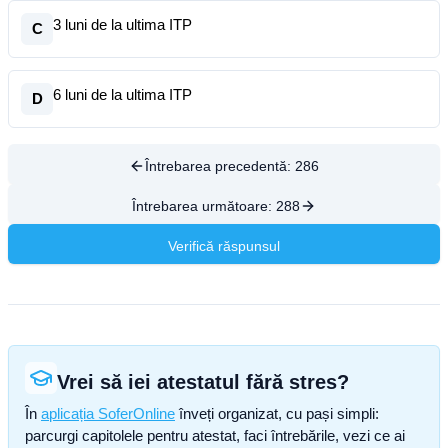
3 luni de la ultima ITP
C
6 luni de la ultima ITP
D
Întrebarea precedentă:
286
Întrebarea următoare:
288
Verifică răspunsul
Vrei să iei atestatul fără stres?
În
aplicația SoferOnline
înveți organizat, cu pași simpli:
parcurgi capitolele pentru atestat, faci întrebările, vezi ce ai