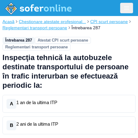
Acasă
Chestionare atestate profesional...
CPI scurt persoane
Reglementari transport persoane
Întrebarea 287
Întrebarea 287
Atestat CPI scurt persoane
Reglementari transport persoane
Inspecţia tehnică la autobuzele
destinate transportului de persoane
în trafic interurban se efectuează
periodic la:
1 an de la ultima ITP
A
2 ani de la ultima ITP
B