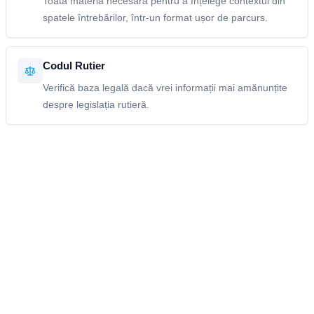
Toată materia necesară pentru a înțelege contextul din
spatele întrebărilor, într-un format ușor de parcurs.
Codul Rutier
Verifică baza legală dacă vrei informații mai amănunțite
despre legislația rutieră.