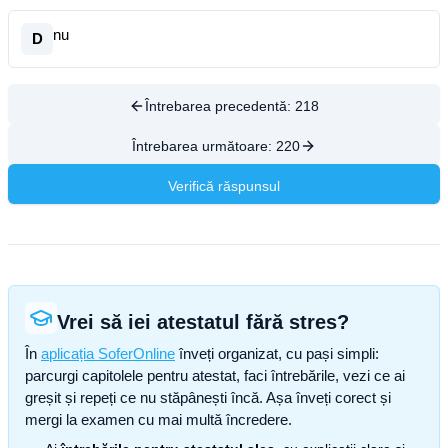
nu
D
Întrebarea precedentă:
218
Întrebarea următoare:
220
Verifică răspunsul
Vrei să iei atestatul fără stres?
În
aplicația SoferOnline
înveți organizat, cu pași simpli:
parcurgi capitolele pentru atestat, faci întrebările, vezi ce ai
greșit și repeți ce nu stăpânești încă. Așa înveți corect și
mergi la examen cu mai multă încredere.