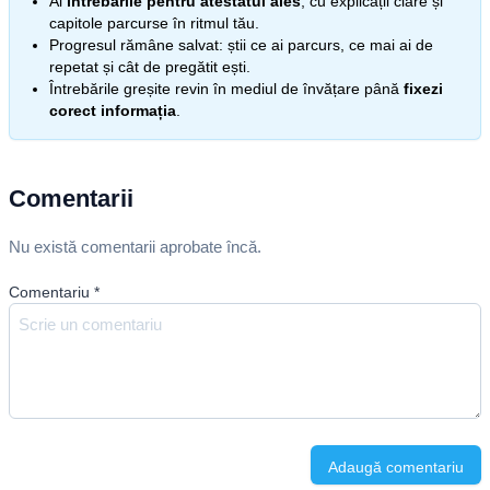
Ai
întrebările pentru atestatul ales
, cu explicații clare și
capitole parcurse în ritmul tău.
Progresul rămâne salvat: știi ce ai parcurs, ce mai ai de
repetat și cât de pregătit ești.
Întrebările greșite revin în mediul de învățare până
fixezi
corect informația
.
Comentarii
Nu există comentarii aprobate încă.
Comentariu
*
Adaugă comentariu