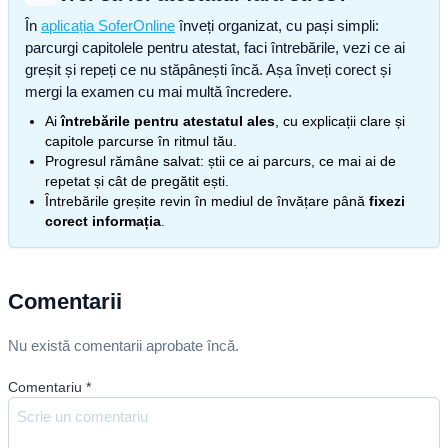
În
aplicația SoferOnline
înveți organizat, cu pași simpli:
parcurgi capitolele pentru atestat, faci întrebările, vezi ce ai
greșit și repeți ce nu stăpânești încă. Așa înveți corect și
mergi la examen cu mai multă încredere.
Ai
întrebările pentru atestatul ales
, cu explicații clare și
capitole parcurse în ritmul tău.
Progresul rămâne salvat: știi ce ai parcurs, ce mai ai de
repetat și cât de pregătit ești.
Întrebările greșite revin în mediul de învățare până
fixezi
corect informația
.
Comentarii
Nu există comentarii aprobate încă.
Comentariu
*