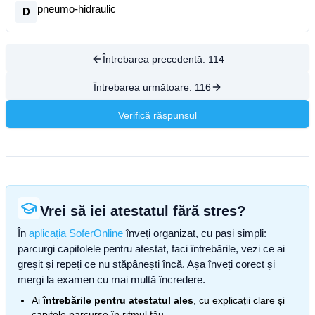
pneumo-hidraulic
D
Întrebarea precedentă:
114
Întrebarea următoare:
116
Verifică răspunsul
Vrei să iei atestatul fără stres?
În
aplicația SoferOnline
înveți organizat, cu pași simpli:
parcurgi capitolele pentru atestat, faci întrebările, vezi ce ai
greșit și repeți ce nu stăpânești încă. Așa înveți corect și
mergi la examen cu mai multă încredere.
Ai
întrebările pentru atestatul ales
, cu explicații clare și
capitole parcurse în ritmul tău.