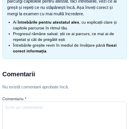
parcurgi capitolele pentru atestat, faci întrebările, vezi ce ai
greșit și repeți ce nu stăpânești încă. Așa înveți corect și
mergi la examen cu mai multă încredere.
Ai
întrebările pentru atestatul ales
, cu explicații clare și
capitole parcurse în ritmul tău.
Progresul rămâne salvat: știi ce ai parcurs, ce mai ai de
repetat și cât de pregătit ești.
Întrebările greșite revin în mediul de învățare până
fixezi
corect informația
.
Comentarii
Nu există comentarii aprobate încă.
Comentariu
*