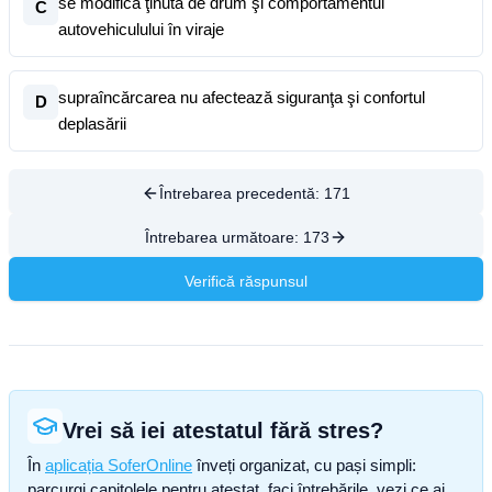
se modifică ţinuta de drum şi comportamentul
C
autovehiculului în viraje
supraîncărcarea nu afectează siguranţa şi confortul
D
deplasării
Întrebarea precedentă:
171
Întrebarea următoare:
173
Verifică răspunsul
Vrei să iei atestatul fără stres?
În
aplicația SoferOnline
înveți organizat, cu pași simpli:
parcurgi capitolele pentru atestat, faci întrebările, vezi ce ai