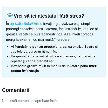
Vrei să iei atestatul fără stres?
În
aplicația SoferOnline
înveți organizat, cu pași simpli:
parcurgi capitolele pentru atestat, faci întrebările, vezi ce ai
greșit și repeți ce nu stăpânești încă. Așa înveți corect și
mergi la examen cu mai multă încredere.
Ai
întrebările pentru atestatul ales
, cu explicații clare și
capitole parcurse în ritmul tău.
Progresul rămâne salvat: știi ce ai parcurs, ce mai ai de
repetat și cât de pregătit ești.
Întrebările greșite revin în mediul de învățare până
fixezi
corect informația
.
Comentarii
Nu există comentarii aprobate încă.