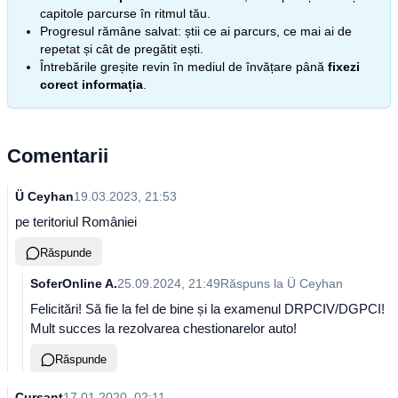
capitole parcurse în ritmul tău.
Progresul rămâne salvat: știi ce ai parcurs, ce mai ai de
repetat și cât de pregătit ești.
Întrebările greșite revin în mediul de învățare până
fixezi
corect informația
.
Comentarii
Ü Ceyhan
19.03.2023, 21:53
pe teritoriul României
Răspunde
SoferOnline A.
25.09.2024, 21:49
Răspuns la
Ü Ceyhan
Felicitări! Să fie la fel de bine și la examenul DRPCIV/DGPCI!
Mult succes la rezolvarea chestionarelor auto!
Răspunde
Cursant
17.01.2020, 02:11