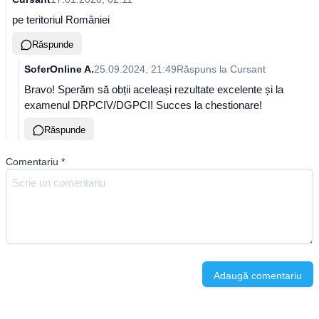
pe teritoriul României
Răspunde
SoferOnline A.
25.09.2024, 21:49
Răspuns la
Cursant
Bravo! Sperăm să obții aceleași rezultate excelente și la
examenul DRPCIV/DGPCI! Succes la chestionare!
Răspunde
Comentariu
*
Adaugă comentariu