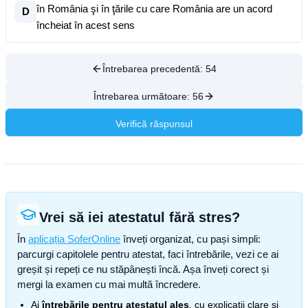
în România şi în ţările cu care România are un acord
D
încheiat în acest sens
Întrebarea precedentă:
54
Întrebarea următoare:
56
Verifică răspunsul
Vrei să iei atestatul fără stres?
În
aplicația SoferOnline
înveți organizat, cu pași simpli:
parcurgi capitolele pentru atestat, faci întrebările, vezi ce ai
greșit și repeți ce nu stăpânești încă. Așa înveți corect și
mergi la examen cu mai multă încredere.
Ai
întrebările pentru atestatul ales
, cu explicații clare și