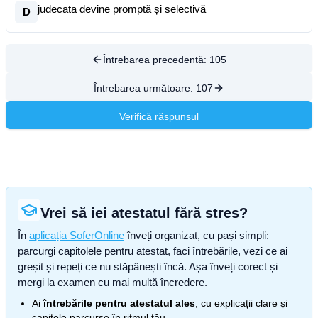
judecata devine promptă și selectivă
D
Întrebarea precedentă:
105
Întrebarea următoare:
107
Verifică răspunsul
Vrei să iei atestatul fără stres?
În
aplicația SoferOnline
înveți organizat, cu pași simpli:
parcurgi capitolele pentru atestat, faci întrebările, vezi ce ai
greșit și repeți ce nu stăpânești încă. Așa înveți corect și
mergi la examen cu mai multă încredere.
Ai
întrebările pentru atestatul ales
, cu explicații clare și
capitole parcurse în ritmul tău.