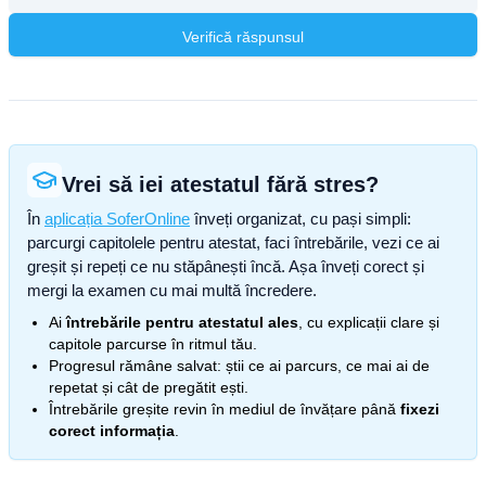
Verifică răspunsul
Vrei să iei atestatul fără stres?
În
aplicația SoferOnline
înveți organizat, cu pași simpli:
parcurgi capitolele pentru atestat, faci întrebările, vezi ce ai
greșit și repeți ce nu stăpânești încă. Așa înveți corect și
mergi la examen cu mai multă încredere.
Ai
întrebările pentru atestatul ales
, cu explicații clare și
capitole parcurse în ritmul tău.
Progresul rămâne salvat: știi ce ai parcurs, ce mai ai de
repetat și cât de pregătit ești.
Întrebările greșite revin în mediul de învățare până
fixezi
corect informația
.